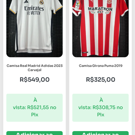
Camisa Real Madrid Adidas 2023
Camisa Girona Puma 2019
Carvajal
R$
549,00
R$
325,00
À
À
vista:
R$
521,55
no
vista:
R$
308,75
no
Pix
Pix
Adicionar ao
Adicionar ao