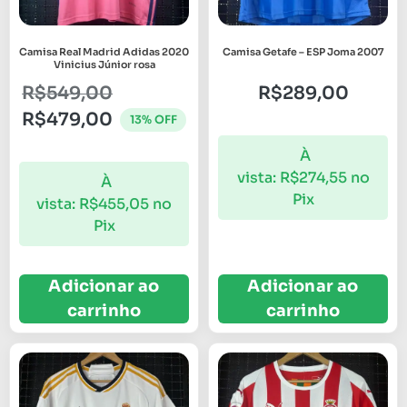
Camisa Real Madrid Adidas 2020
Camisa Getafe – ESP Joma 2007
Vinicius Júnior rosa
R$
549,00
R$
289,00
R$
479,00
13% OFF
À
vista:
R$
274,55
no
À
Pix
vista:
R$
455,05
no
Pix
Adicionar ao
Adicionar ao
carrinho
carrinho