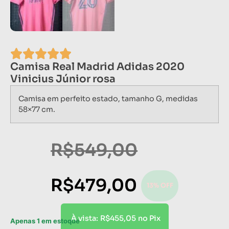
Camisa Real Madrid Adidas 2020
Vinicius Júnior rosa
Camisa em perfeito estado, tamanho G, medidas
58×77 cm.
R$
549,00
R$
479,00
13% OFF
R$
455,05
À vista:
no Pix
Apenas 1 em estoque