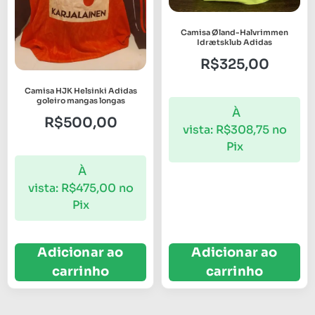
Camisa Øland-Halvrimmen
Idrætsklub Adidas
R$
325,00
Camisa HJK Helsinki Adidas
goleiro mangas longas
À
R$
500,00
vista:
R$
308,75
no
Pix
À
vista:
R$
475,00
no
Pix
Adicionar ao
Adicionar ao
carrinho
carrinho