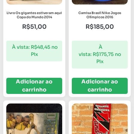
Livro Os gigantes estiveram aqui
Camisa Brasil Nike Jogos
Copa do Mundo 2014
Olímpicos 2016
R$
51,00
R$
185,00
À vista:
R$
48,45
no
À
Pix
vista:
R$
175,75
no
Pix
Adicionar ao
Adicionar ao
carrinho
carrinho