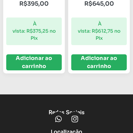
R$
395,00
R$
645,00
À
À
vista:
R$
375,25
no
vista:
R$
612,75
no
Pix
Pix
Adicionar ao
Adicionar ao
carrinho
carrinho
Redes Sociais
Localização