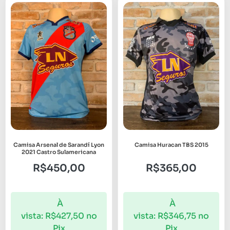
Camisa Arsenal de Sarandí Lyon
Camisa Huracan TBS 2015
2021 Castro Sulamericana
R$
450,00
R$
365,00
À
À
vista:
R$
427,50
no
vista:
R$
346,75
no
Pix
Pix