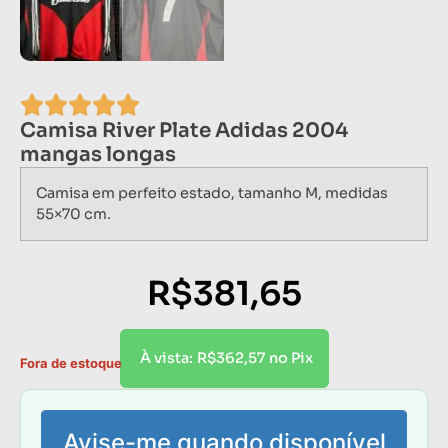
Camisa River Plate Adidas 2004
mangas longas
Camisa em perfeito estado, tamanho M, medidas
55×70 cm.
R$
381,65
R$
362,57
À vista:
no Pix
Fora de estoque
Avise-me quando disponível