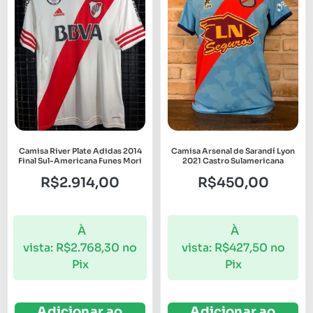
Camisa River Plate Adidas 2014
Camisa Arsenal de Sarandí Lyon
Final Sul-Americana Funes Mori
2021 Castro Sulamericana
R$
2.914,00
R$
450,00
À
À
vista:
R$
2.768,30
no
vista:
R$
427,50
no
Pix
Pix
Adicionar ao
Adicionar ao