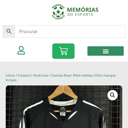
Início
/
Futebol
/
Américas
/ Camisa River Plate Adidas 2004 mangas
longas