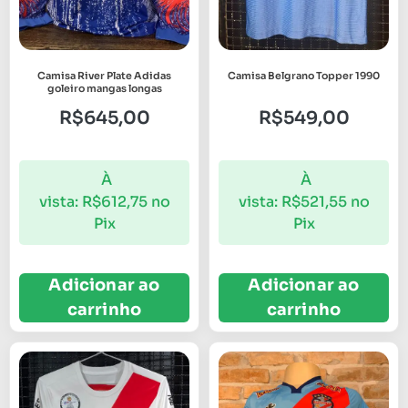
Camisa River Plate Adidas
Camisa Belgrano Topper 1990
goleiro mangas longas
R$
645,00
R$
549,00
À
À
vista:
R$
612,75
no
vista:
R$
521,55
no
Pix
Pix
Adicionar ao
Adicionar ao
carrinho
carrinho