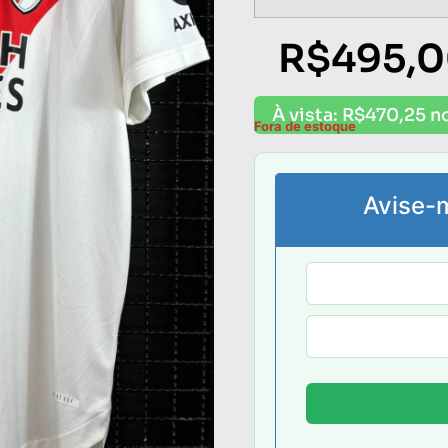
R$
495,
À vista:
R$
470,25
no
Fora de estoque
Avise-