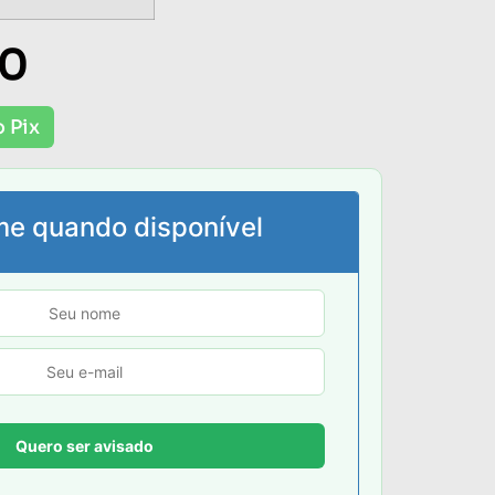
00
 Pix
me quando disponível