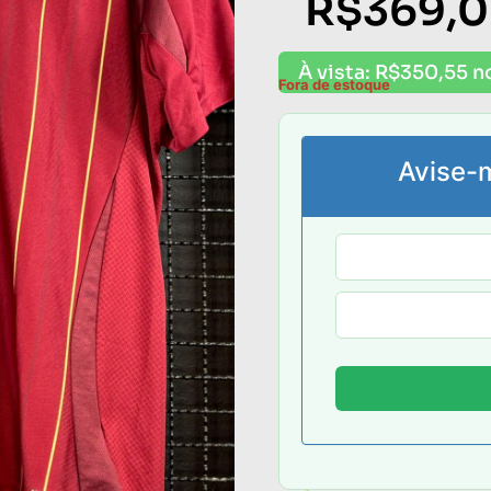
R$
369,
À vista:
R$
350,55
n
Fora de estoque
Avise-