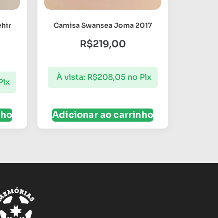
hir
Camisa Swansea Joma 2017
R$
219,00
À vista:
R$
208,05
no Pix
Pix
nho
Adicionar ao carrinho