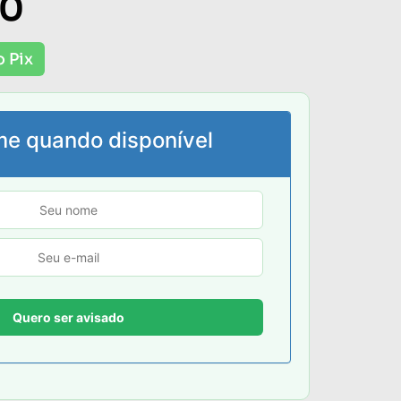
00
o Pix
me quando disponível