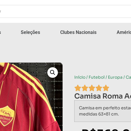
s
Seleções
Clubes Nacionais
Améric
Início
/
Futebol
/
Europa
/ C
Camisa Roma A
Camisa em perfeito esta
medidas 63×81 cm.