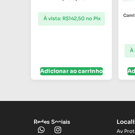
Cami
À vista:
R$
142,50
no Pix
À 
Adicionar ao carrinho
Ad
Local
Redes Sociais
Av Prot