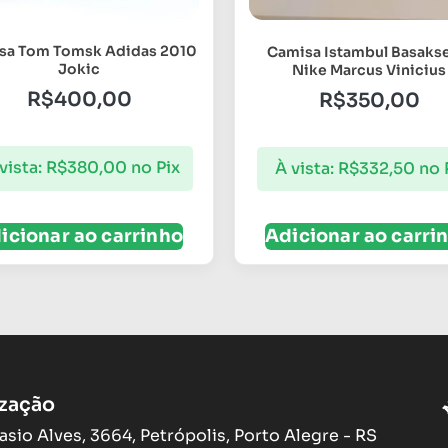
sa Tom Tomsk Adidas 2010
Camisa Istambul Basakse
Jokic
Nike Marcus Vinicius
R$
400,00
R$
350,00
vista:
R$
380,00
no Pix
À vista:
R$
332,50
no 
icionar ao carrinho
Adicionar ao carri
ização
asio Alves, 3664, Petrópolis, Porto Alegre - RS