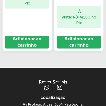
Pix
À
vista:
R$
142,50
no
Pix
Adicionar ao
Adicionar ao
carrinho
carrinho
Redes Sociais
Localização
Av Protasio Alves, 3664, Petrópolis,