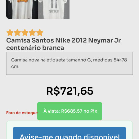
Camisa Santos Nike 2012 Neymar Jr
centenário branca
Camisa nova na etiqueta tamanho G, medidas 54×78
cm.
R$
721,65
R$
685,57
À vista:
no Pix
Fora de estoque
Avise-me quando disponível