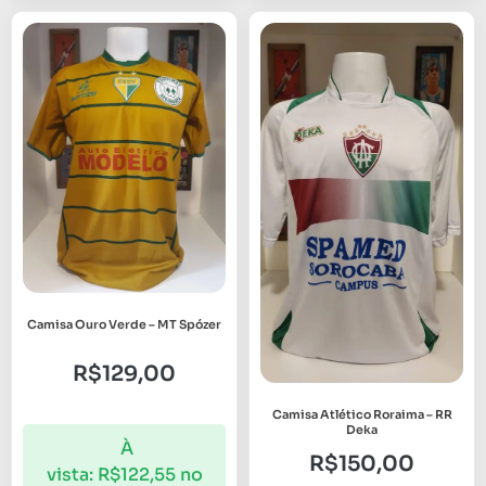
Camisa Ouro Verde – MT Spózer
R$
129,00
Camisa Atlético Roraima – RR
Deka
À
R$
150,00
vista:
R$
122,55
no