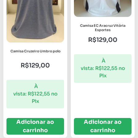
Camisa EC Aracruz Vitória
Esportes
R$
129,00
Camisa Cruzeiro Umbro polo
À
R$
129,00
vista:
R$
122,55
no
Pix
À
vista:
R$
122,55
no
Pix
Adicionar ao
Adicionar ao
carrinho
carrinho