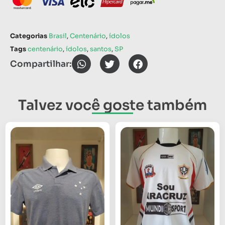
Categorias
Brasil
,
Centenário
,
ídolos
Tags
centenário
,
ídolos
,
santos
,
SP
Compartilhar:
Talvez você goste também