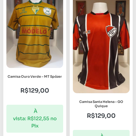
Camisa Ouro Verde – MT Spózer
R$
129,00
Camisa Santa Helena – GO
Quique
À
R$
129,00
vista:
R$
122,55
no
Pix