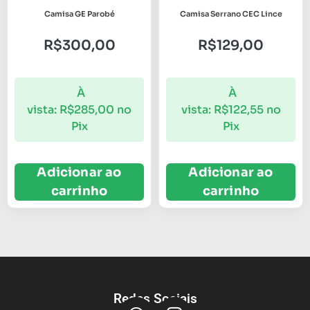
Camisa GE Parobé
Camisa Serrano CEC Lince
R$
300,00
R$
129,00
À
À
vista:
R$
285,00
no
vista:
R$
122,55
no
Pix
Pix
Adicionar ao
Adicionar ao
carrinho
carrinho
Redes Sociais