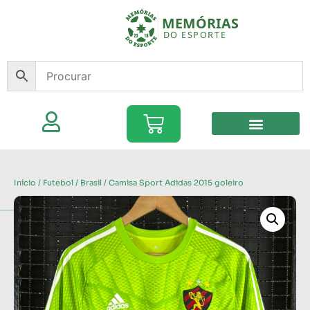
Início
/
Futebol
/
Brasil
/ Camisa Sport Adidas 2015 goleiro