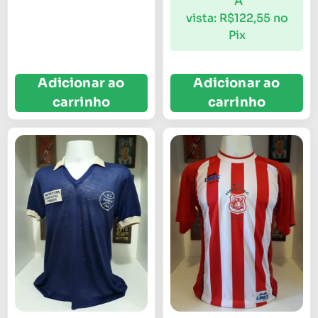
À
vista:
R$
122,55
no
Pix
Adicionar ao
Adicionar ao
carrinho
carrinho