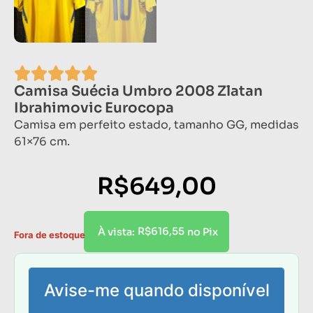
Camisa Suécia Umbro 2008 Zlatan
Ibrahimovic Eurocopa
Camisa em perfeito estado, tamanho GG, medidas
61×76 cm.
R$
649,00
R$
616,55
À vista:
no Pix
Fora de estoque
Avise-me quando disponível