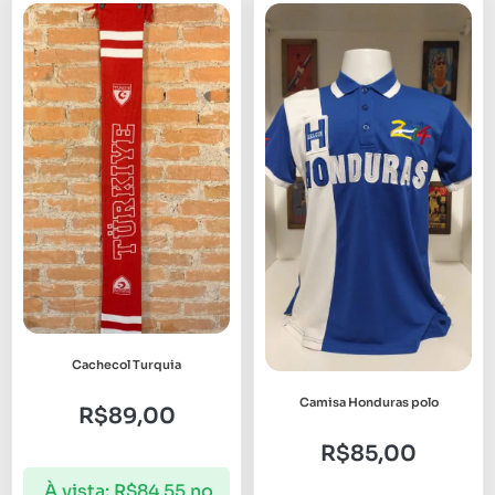
Cachecol Turquia
Camisa Honduras polo
R$
89,00
R$
85,00
À vista:
R$
84,55
no