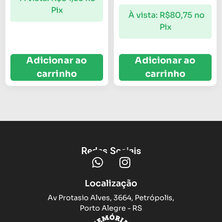
Pix
À vista:
R$
80,75
no
Pix
Adicionar ao
Adicionar ao
carrinho
carrinho
Redes Sociais
Localização
Av Protasio Alves, 3664, Petrópolis,
Porto Alegre - RS