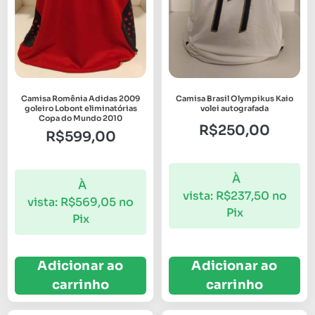
Camisa Romênia Adidas 2009
Camisa Brasil Olympikus Kaio
goleiro Lobont eliminatórias
volei autografada
Copa do Mundo 2010
R$
250,00
R$
599,00
À
À
vista:
R$
237,50
no
vista:
R$
569,05
no
Pix
Pix
Adicionar ao
Adicionar ao
carrinho
carrinho