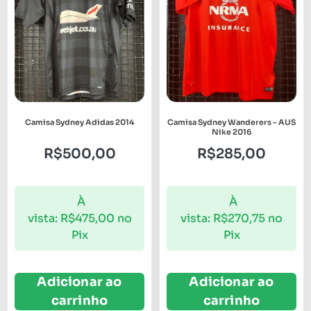
Camisa Sydney Adidas 2014
Camisa Sydney Wanderers – AUS
Nike 2016
R$
500,00
R$
285,00
À
À
vista:
R$
475,00
no
vista:
R$
270,75
no
Pix
Pix
Adicionar ao
Adicionar ao
carrinho
carrinho