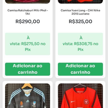
Camisa Ratchaburi Mitr Phol –
Camisa Yuen Long – CHI Nike
TAI
2015 Luciano
R$
290,00
R$
325,00
À
À
vista:
R$
275,50
no
vista:
R$
308,75
no
Pix
Pix
Adicionar ao
Adicionar ao
carrinho
carrinho