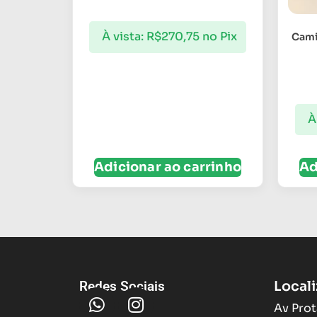
À vista:
R$
270,75
no Pix
Cami
À
Adicionar ao carrinho
Ad
Local
Redes Sociais
Av Prot