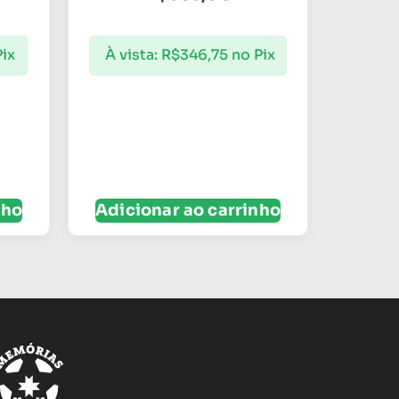
Pix
À vista:
R$
346,75
no Pix
nho
Adicionar ao carrinho