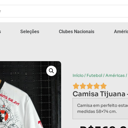
s
Seleções
Clubes Nacionais
Améric
Início
/
Futebol
/
Américas
/
Camisa Tijuana
Camisa em perfeito est
medidas 58×74 cm.