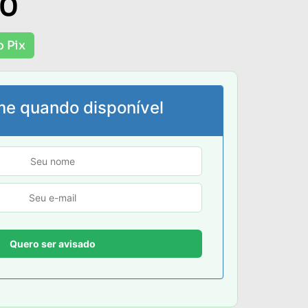
00
o Pix
me quando disponível