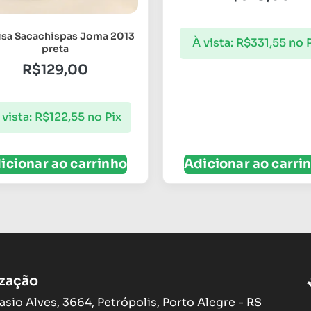
sa Sacachispas Joma 2013
À vista:
R$
331,55
no 
preta
R$
129,00
 vista:
R$
122,55
no Pix
icionar ao carrinho
Adicionar ao carri
ização
asio Alves, 3664, Petrópolis, Porto Alegre - RS