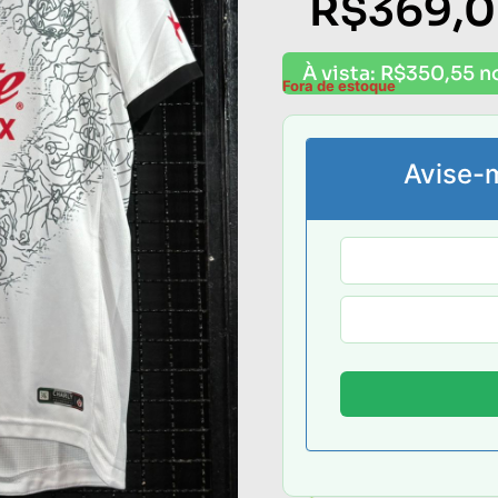
R$
369,
À vista:
R$
350,55
n
Fora de estoque
Avise-