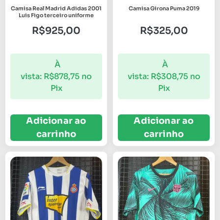
Camisa Real Madrid Adidas 2001
Camisa Girona Puma 2019
Luis Figo terceiro uniforme
R$
925,00
R$
325,00
À
À
vista:
R$
878,75
no
vista:
R$
308,75
no
Pix
Pix
Adicionar ao
Adicionar ao
carrinho
carrinho