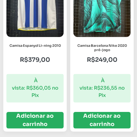
Camisa Espanyol Li-ning 2010
Camisa Barcelona Nike 2020
pré-jogo
R$
379,00
R$
249,00
À
À
vista:
R$
360,05
no
vista:
R$
236,55
no
Pix
Pix
Adicionar ao
Adicionar ao
carrinho
carrinho