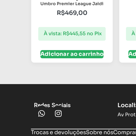
Umbro Premier League Jaidi
R$
469,00
À vista:
R$
445,55
no Pix
À 
Adicionar ao carrinho
Ad
Local
Redes Sociais
Av Prot
Trocas e devoluções
Sobre nós
Compram