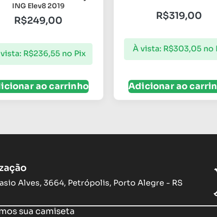
ING Elev8 2019
R$
319,00
R$
249,00
À vista:
R$
303,05
no 
vista:
R$
236,55
no Pix
icionar ao carrinho
Adicionar ao carri
ização
asio Alves, 3664, Petrópolis, Porto Alegre - RS
os sua camiseta