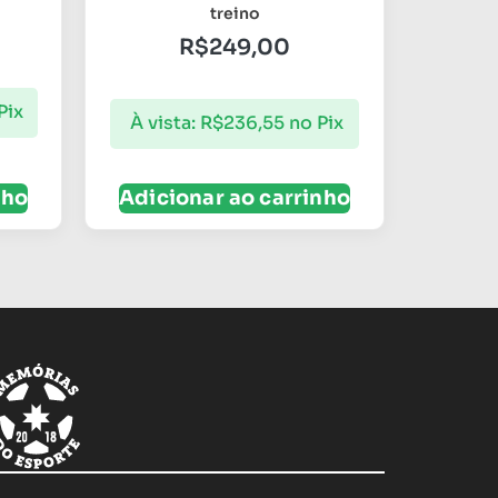
treino
R$
249,00
Pix
À vista:
R$
236,55
no Pix
nho
Adicionar ao carrinho