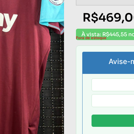
R$
469,
À vista:
R$
445,55
no
Fora de estoque
Avise-