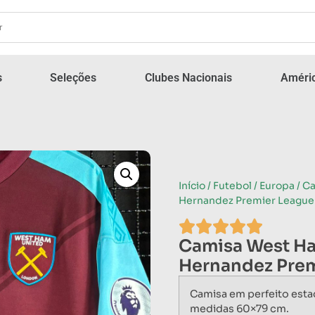
s
Seleções
Clubes Nacionais
Améric
Início
/
Futebol
/
Europa
/ C
Hernandez Premier League
Camisa West Ha
Hernandez Prem
Camisa em perfeito esta
medidas 60×79 cm.