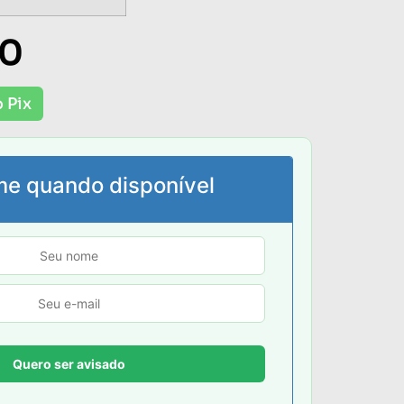
00
 Pix
me quando disponível