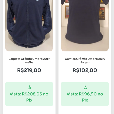
Jaqueta Grêmio Umbro 2017
Camisa Grêmio Umbro 2019
malha
viagem
R$
219,00
R$
102,00
À
À
vista:
R$
208,05
no
vista:
R$
96,90
no
Pix
Pix