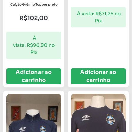
Calção Grêmio Topper preto
À vista:
R$
71,25
no
R$
102,00
Pix
À
vista:
R$
96,90
no
Pix
Adicionar ao
Adicionar ao
carrinho
carrinho