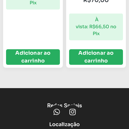
R$
70,00
Pix
À
vista:
R$
66,50
no
Pix
Adicionar ao
Adicionar ao
carrinho
carrinho
Redes Sociais
Localização