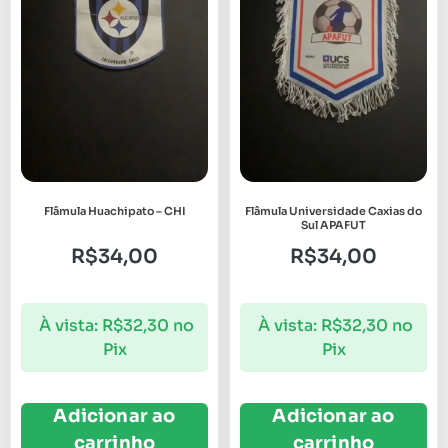
Flâmula Huachipato – CHI
Flâmula Universidade Caxias do
Sul APAFUT
R$
34,00
R$
34,00
À vista:
R$
32,30
no
À vista:
R$
32,30
no
Pix
Pix
Adicionar ao
Adicionar ao
carrinho
carrinho