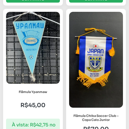
Flâmula Ypanmaw
R$
45,00
Flâmula Chiba Soccer Club –
Copa Caio Junior
À vista:
R$
42,75
no