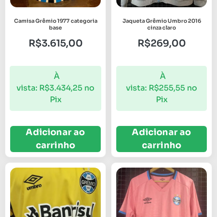
Camisa Grêmio 1977 categoria
Jaqueta Grêmio Umbro 2016
base
cinza claro
R$
3.615,00
R$
269,00
À
À
vista:
R$
3.434,25
no
vista:
R$
255,55
no
Pix
Pix
Adicionar ao
Adicionar ao
carrinho
carrinho