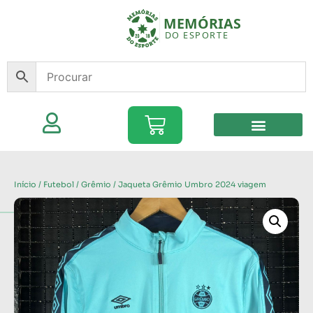
Início
/
Futebol
/
Grêmio
/ Jaqueta Grêmio Umbro 2024 viagem