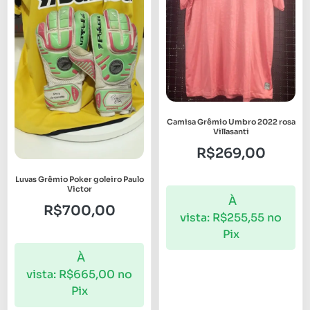
Camisa Grêmio Umbro 2022 rosa
Villasanti
R$
269,00
Luvas Grêmio Poker goleiro Paulo
Victor
À
R$
700,00
vista:
R$
255,55
no
Pix
À
vista:
R$
665,00
no
Pix