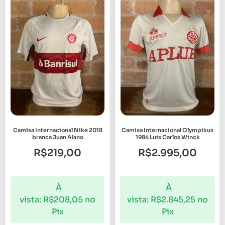
Camisa Internacional Nike 2018
Camisa Internacional Olympikus
branca Juan Alano
1984 Luis Carlos Winck
R$
219,00
R$
2.995,00
À
À
vista:
R$
208,05
no
vista:
R$
2.845,25
no
Pix
Pix