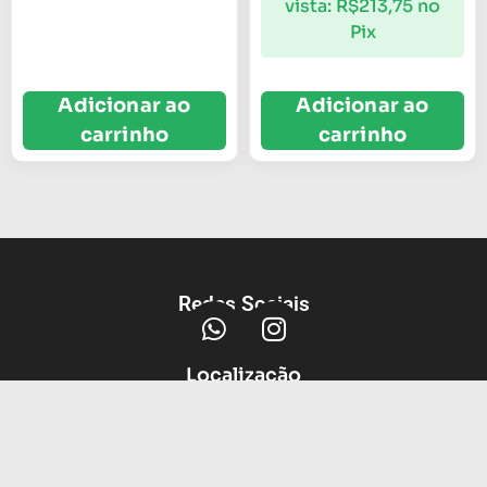
vista:
R$
213,75
no
Pix
Adicionar ao
Adicionar ao
carrinho
carrinho
Redes Sociais
Localização
Av Protasio Alves, 3664, Petrópolis,
Porto Alegre - RS