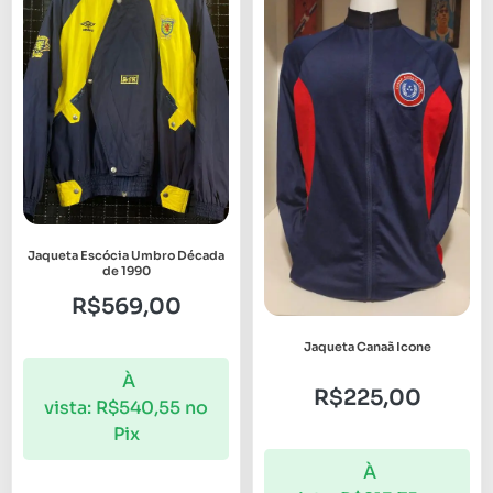
Jaqueta Escócia Umbro Década
de 1990
R$
569,00
Jaqueta Canaã Icone
À
R$
225,00
vista:
R$
540,55
no
Pix
À