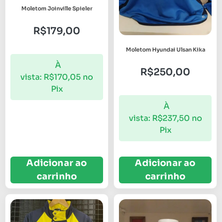
Moletom Joinville Spieler
R$
179,00
Moletom Hyundai Ulsan Kika
À
R$
250,00
vista:
R$
170,05
no
Pix
À
vista:
R$
237,50
no
Pix
Adicionar ao
Adicionar ao
carrinho
carrinho