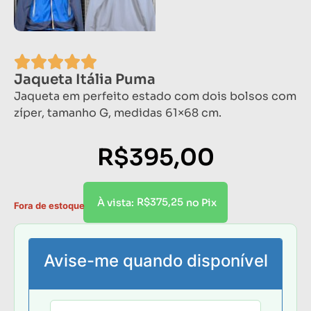
Jaqueta Itália Puma
Jaqueta em perfeito estado com dois bolsos com
zíper, tamanho G, medidas 61×68 cm.
R$
395,00
R$
375,25
À vista:
no Pix
Fora de estoque
Avise-me quando disponível