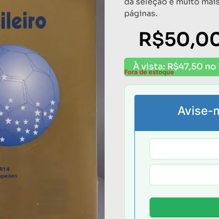
da seleção e muito mai
páginas.
R$
50,0
À vista:
R$
47,50
no 
Fora de estoque
Avise-