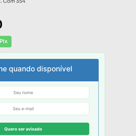
s. Com 354
0
Pix
me quando disponível