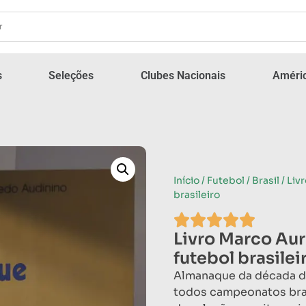
s
Seleções
Clubes Nacionais
Améric
Início
/
Futebol
/
Brasil
/ Liv
brasileiro
Livro Marco Aur
futebol brasilei
Almanaque da década 
todos campeonatos bras