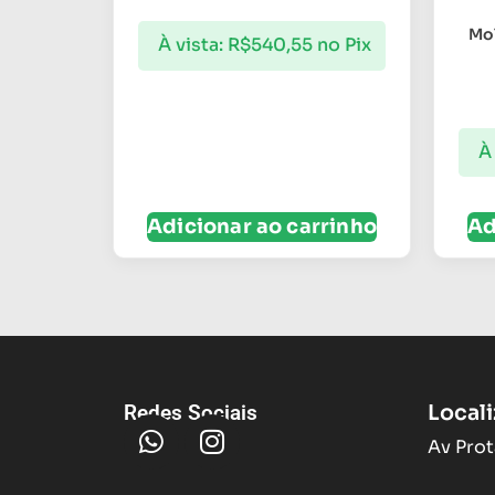
Mol
À vista:
R$
540,55
no Pix
À 
Adicionar ao carrinho
Ad
Local
Redes Sociais
Av Prot