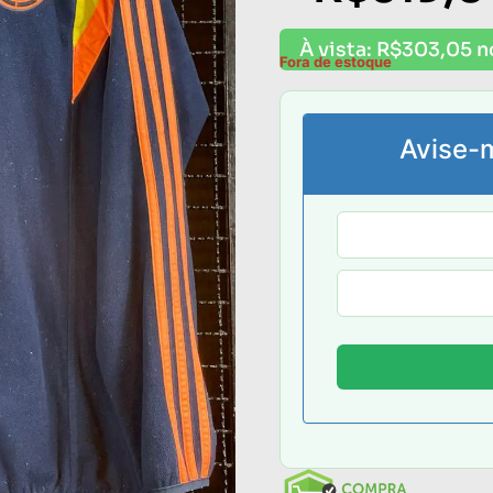
À vista:
R$
303,05
n
Fora de estoque
Avise-