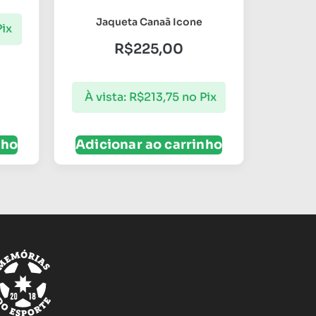
Jaqueta Canaã Icone
Pix
R$
225,00
À vista:
R$
213,75
no Pix
nho
Adicionar ao carrinho