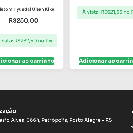
etom Hyundai Ulsan Kika
À vista:
R$
521,55
no 
R$
250,00
vista:
R$
237,50
no Pix
icionar ao carrinho
Adicionar ao carri
ização
asio Alves, 3664, Petrópolis, Porto Alegre - RS