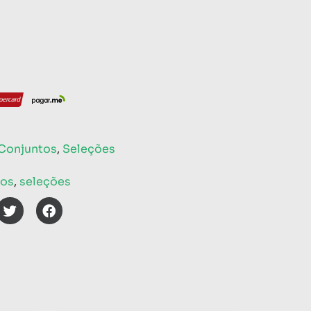
 Conjuntos
,
Seleções
tos
,
seleções