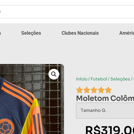
s
Seleções
Clubes Nacionais
Améric
Início
/
Futebol
/
Seleções
/
Moletom Colômb
Tamanho G.
R$
319,