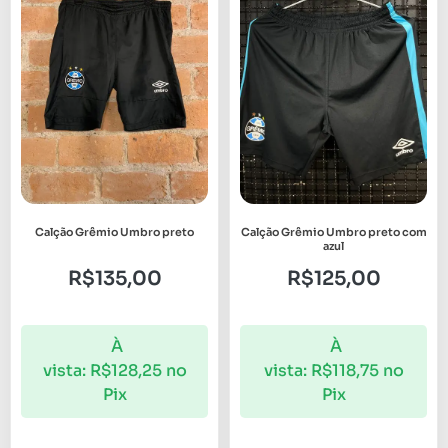
Calção Grêmio Umbro preto
Calção Grêmio Umbro preto com
azul
R$
135,00
R$
125,00
À
À
vista:
R$
128,25
no
vista:
R$
118,75
no
Pix
Pix