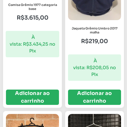
Camisa Grêmio 1977 categoria
base
R$
3.615,00
Jaqueta Grêmio Umbro 2017
malha
À
R$
219,00
vista:
R$
3.434,25
no
Pix
À
vista:
R$
208,05
no
Pix
Adicionar ao
Adicionar ao
carrinho
carrinho