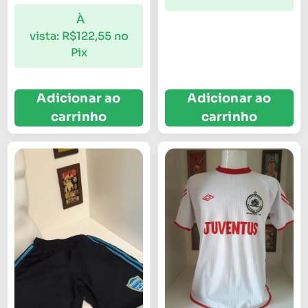
À
vista:
R$
122,55
no
Pix
Adicionar ao
Adicionar ao
carrinho
carrinho