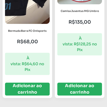
Camisa Juventus MG Umbro
R$
135,00
Bermuda Barra FC Onisports
À
R$
68,00
vista:
R$
128,25
no
Pix
À
vista:
R$
64,60
no
Pix
Adicionar ao
Adicionar ao
carrinho
carrinho