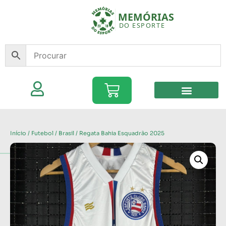
Início
/
Futebol
/
Brasil
/ Regata Bahia Esquadrão 2025