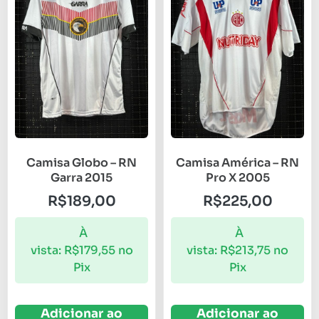
Camisa Globo – RN
Camisa América – RN
Garra 2015
Pro X 2005
R$
189,00
R$
225,00
À
À
vista:
R$
179,55
no
vista:
R$
213,75
no
Pix
Pix
Adicionar ao
Adicionar ao