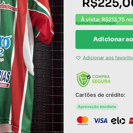
R$
225,0
À vista:
R$
213,75
no
Apenas 1 em estoque
Adicionar ao
Adicionar aos favorit
Cartões de crédito:
Aprovação imediata