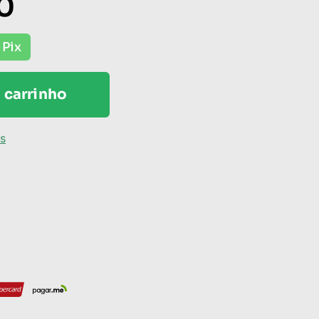
0
 Pix
 carrinho
os