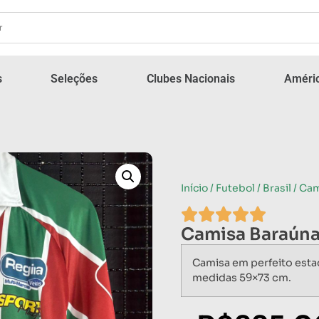
s
Seleções
Clubes Nacionais
Améric
Início
/
Futebol
/
Brasil
/ Cam
Camisa Baraúna
Camisa em perfeito est
medidas 59×73 cm.