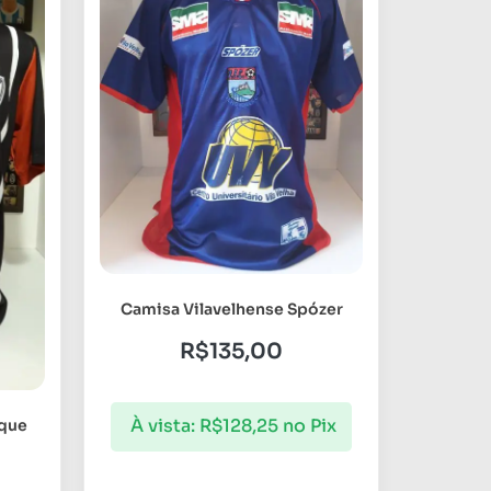
Camisa Vilavelhense Spózer
R$
135,00
À vista:
R$
128,25
no Pix
ique