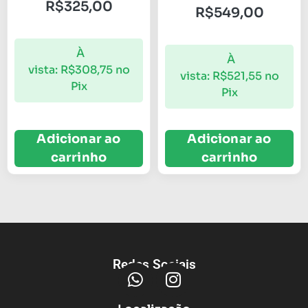
R$
325,00
R$
549,00
À
À
vista:
R$
308,75
no
vista:
R$
521,55
no
Pix
Pix
Adicionar ao
Adicionar ao
carrinho
carrinho
Redes Sociais