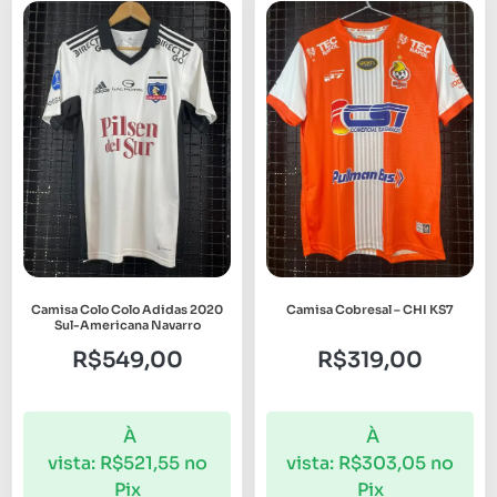
Camisa Colo Colo Adidas 2020
Camisa Cobresal – CHI KS7
Sul-Americana Navarro
R$
549,00
R$
319,00
À
À
vista:
R$
521,55
no
vista:
R$
303,05
no
Pix
Pix