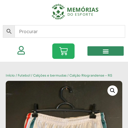
Início
/
Futebol
/
Calções e bermudas
/ Calção Riograndense – RS