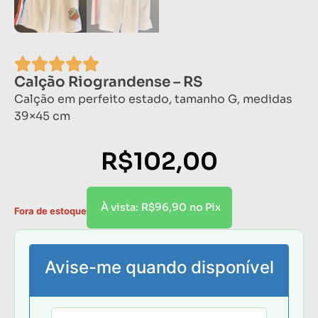
Calção Riograndense – RS
Calção em perfeito estado, tamanho G, medidas
39×45 cm
R$
102,00
R$
96,90
À vista:
no Pix
Fora de estoque
Avise-me quando disponível