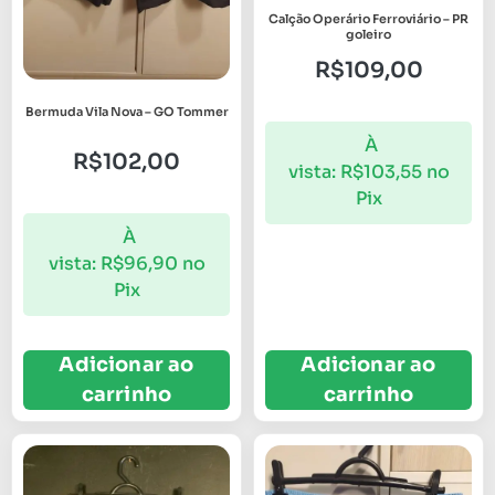
Calção Operário Ferroviário – PR
goleiro
R$
109,00
Bermuda Vila Nova – GO Tommer
À
R$
102,00
vista:
R$
103,55
no
Pix
À
vista:
R$
96,90
no
Pix
Adicionar ao
Adicionar ao
carrinho
carrinho