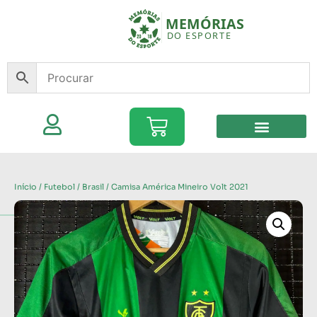
Início
/
Futebol
/
Brasil
/ Camisa América Mineiro Volt 2021