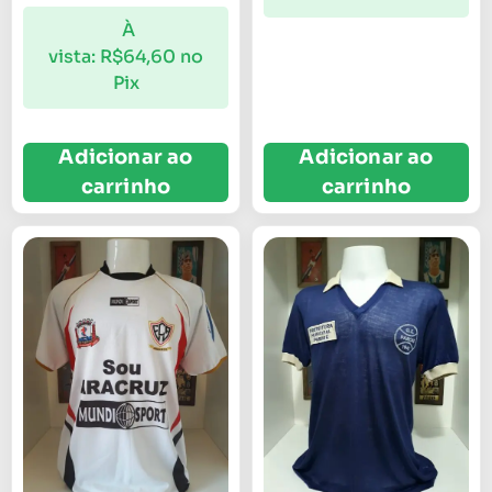
À
vista:
R$
64,60
no
Pix
Adicionar ao
Adicionar ao
carrinho
carrinho