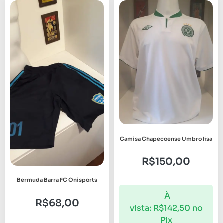
Camisa Chapecoense Umbro lisa
R$
150,00
Bermuda Barra FC Onisports
À
R$
68,00
vista:
R$
142,50
no
Pix