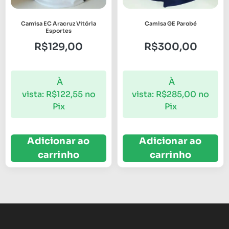
Camisa EC Aracruz Vitória
Camisa GE Parobé
Esportes
R$
129,00
R$
300,00
À
À
vista:
R$
122,55
no
vista:
R$
285,00
no
Pix
Pix
Adicionar ao
Adicionar ao
carrinho
carrinho