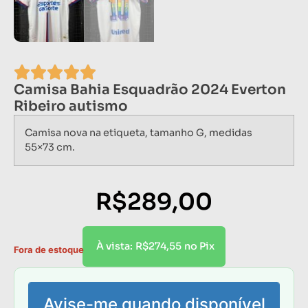
Camisa Bahia Esquadrão 2024 Everton
Ribeiro autismo
Camisa nova na etiqueta, tamanho G, medidas
55×73 cm.
R$
289,00
R$
274,55
À vista:
no Pix
Fora de estoque
Avise-me quando disponível