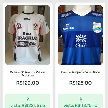
Camisa EC Aracruz Vitória
Camisa Anápolis Super Bolla
Esportes
R$
129,00
R$
125,00
À
À
vista:
R$
122,55
no
vista:
R$
118,75
no