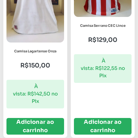
Camisa Serrano CEC Lince
R$
129,00
Camisa Lagartense Onza
À
R$
150,00
vista:
R$
122,55
no
Pix
À
vista:
R$
142,50
no
Pix
Adicionar ao
Adicionar ao
carrinho
carrinho