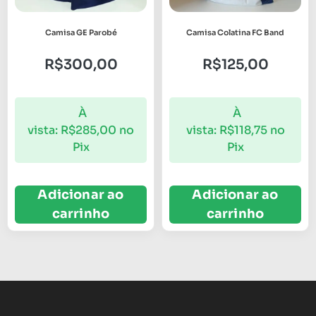
Camisa GE Parobé
Camisa Colatina FC Band
R$
300,00
R$
125,00
À
À
vista:
R$
285,00
no
vista:
R$
118,75
no
Pix
Pix
Adicionar ao
Adicionar ao
carrinho
carrinho