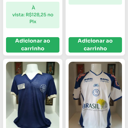
À
vista:
R$
128,25
no
Pix
Adicionar ao
Adicionar ao
carrinho
carrinho