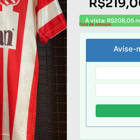
R$
219,
À vista:
R$
208,05
n
Fora de estoque
Avise-