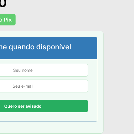
00
o Pix
me quando disponível