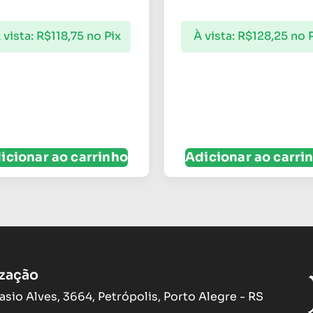
 vista:
R$
118,75
no Pix
À vista:
R$
128,25
no 
icionar ao carrinho
Adicionar ao carri
ização
asio Alves, 3664, Petrópolis, Porto Alegre - RS