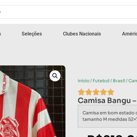
s
Seleções
Clubes Nacionais
Améric
Início
/
Futebol
/
Brasil
/ Cam
Camisa Bangu –
Camisa em bom estado c
tamanho M medidas 52×