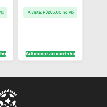
Pix
À vista:
R$
285,00
no Pix
nho
Adicionar ao carrinho