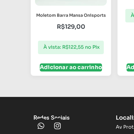
À
Moletom Barra Mansa Onisports
R$
129,00
À vista:
R$
122,55
no Pix
Adicionar ao carrinho
Ad
Local
Redes Sociais
Av Prot