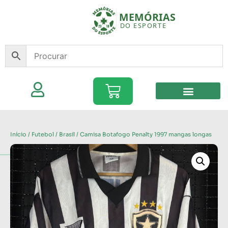
Início
/
Futebol
/
Brasil
/ Camisa Botafogo Penalty 1997 mangas longas