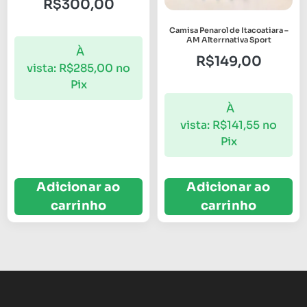
R$
300,00
Camisa Penarol de Itacoatiara –
AM Alterrnativa Sport
À
R$
149,00
vista:
R$
285,00
no
Pix
À
vista:
R$
141,55
no
Pix
Adicionar ao
Adicionar ao
carrinho
carrinho