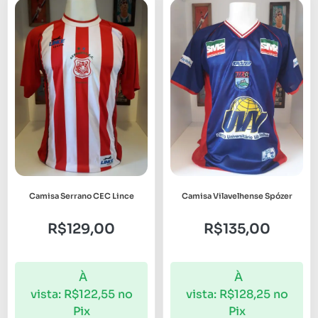
Camisa Serrano CEC Lince
Camisa Vilavelhense Spózer
R$
129,00
R$
135,00
À
À
vista:
R$
122,55
no
vista:
R$
128,25
no
Pix
Pix