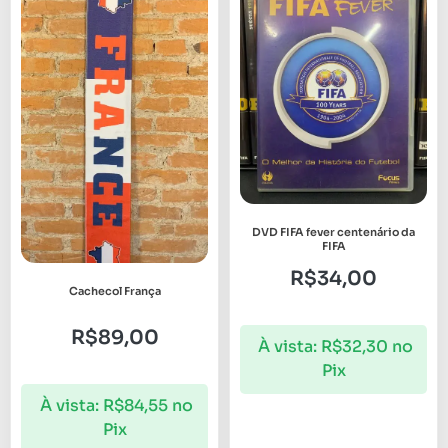
DVD FIFA fever centenário da
FIFA
R$
34,00
Cachecol França
R$
89,00
À vista:
R$
32,30
no
Pix
À vista:
R$
84,55
no
Pix