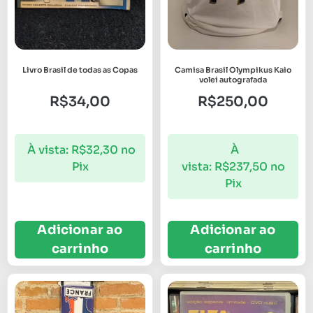
Livro Brasil de todas as Copas
Camisa Brasil Olympikus Kaio
volei autografada
R$
34,00
R$
250,00
À vista:
R$
32,30
no
À
Pix
vista:
R$
237,50
no
Pix
Adicionar ao
Adicionar ao
carrinho
carrinho