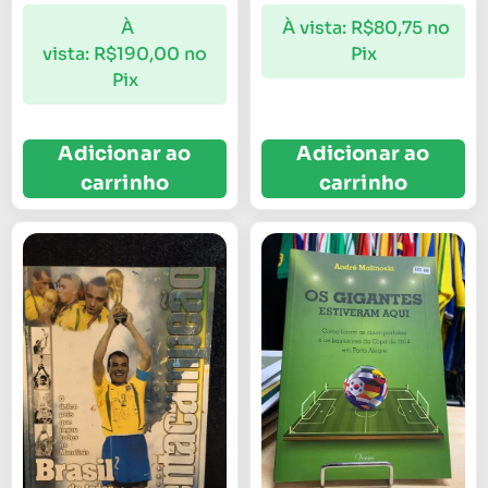
À
À vista:
R$
80,75
no
vista:
R$
190,00
no
Pix
Pix
Adicionar ao
Adicionar ao
carrinho
carrinho