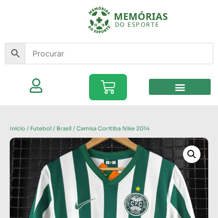
Início
/
Futebol
/
Brasil
/ Camisa Coritiba Nike 2014