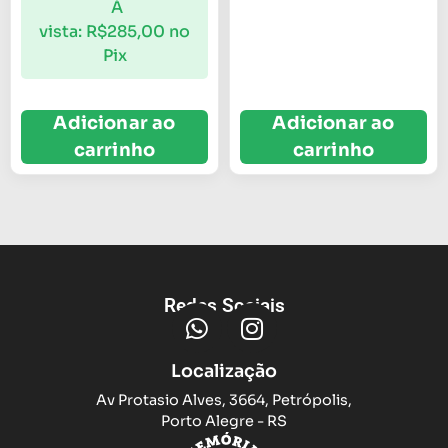
À
vista:
R$
285,00
no
Pix
Adicionar ao
Adicionar ao
carrinho
carrinho
Redes Sociais
Localização
Av Protasio Alves, 3664, Petrópolis,
Porto Alegre - RS