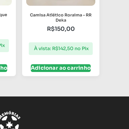
ique
Camisa Atlético Roraima – RR
Deka
R$
150,00
Pix
À vista:
R$
142,50
no Pix
nho
Adicionar ao carrinho