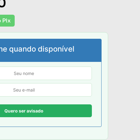
0
 Pix
me quando disponível