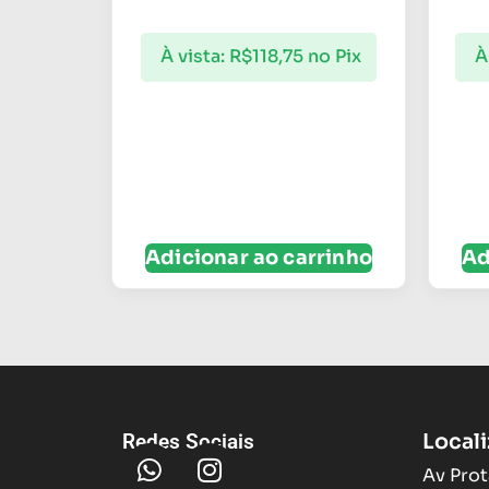
À vista:
R$
118,75
no Pix
À
Adicionar ao carrinho
Ad
Local
Redes Sociais
Av Prot