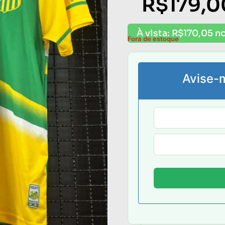
R$
179,0
À vista:
R$
170,05
no
Fora de estoque
Avise-