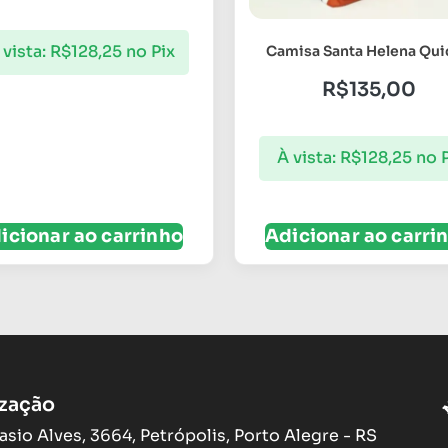
 vista:
R$
128,25
no Pix
Camisa Santa Helena Qu
R$
135,00
À vista:
R$
128,25
no 
icionar ao carrinho
Adicionar ao carri
ização
asio Alves, 3664, Petrópolis, Porto Alegre - RS