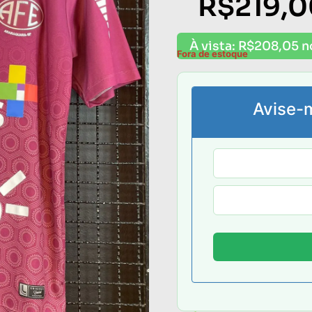
R$
219,
À vista:
R$
208,05
n
Fora de estoque
Avise-