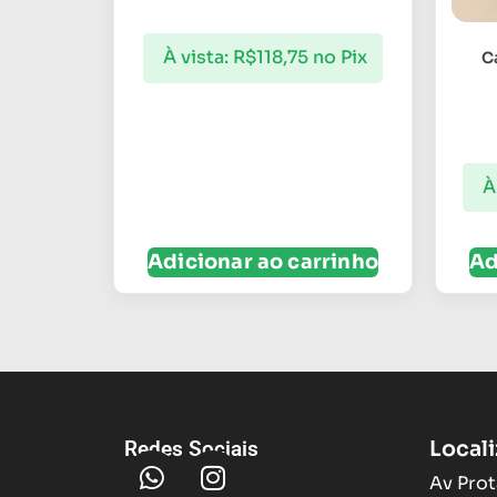
À vista:
R$
118,75
no Pix
C
À
Adicionar ao carrinho
Ad
Local
Redes Sociais
Av Prot