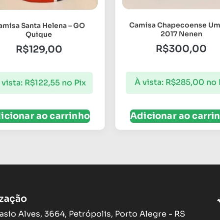
Camisa Chapecoense U
amisa Santa Helena – GO
2017 Nenen
Quique
R$
300,00
R$
129,00
À vista:
R$
285,00
no 
 vista:
R$
122,55
no Pix
icionar ao carrinho
Adicionar ao carri
ização
asio Alves, 3664, Petrópolis, Porto Alegre - RS