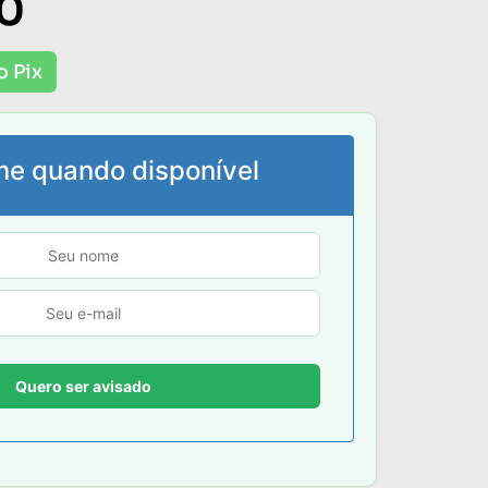
00
o Pix
me quando disponível