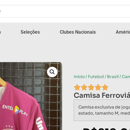
s
Seleções
Clubes Nacionais
Améric
Início
/
Futebol
/
Brasil
/ Cam
Camisa Ferroviá
Camisa exclusiva de jog
estado, tamanho M, med