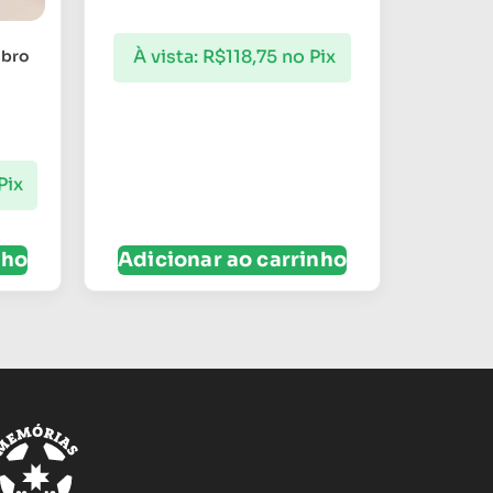
À vista:
R$
118,75
no Pix
mbro
Pix
nho
Adicionar ao carrinho