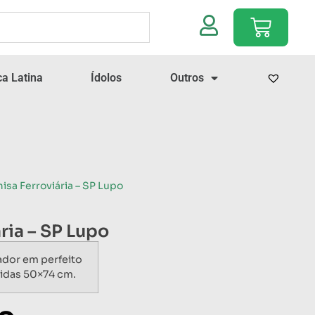
a Latina
Ídolos
Outros
isa Ferroviária – SP Lupo
ria – SP Lupo
ador em perfeito
idas 50×74 cm.