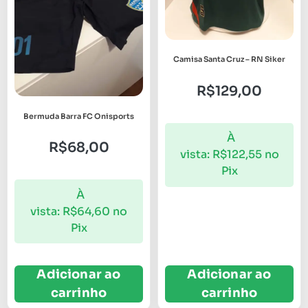
Camisa Santa Cruz – RN Siker
R$
129,00
Bermuda Barra FC Onisports
À
R$
68,00
vista:
R$
122,55
no
Pix
À
vista:
R$
64,60
no
Pix
Adicionar ao
Adicionar ao
carrinho
carrinho