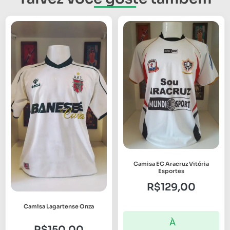
Camisa EC Aracruz Vitória
Esportes
R$
129,00
Camisa Lagartense Onza
À
R$
150,00