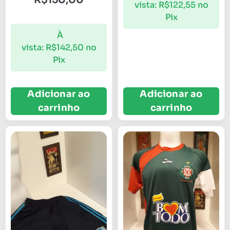
vista:
R$
122,55
no
Pix
À
vista:
R$
142,50
no
Pix
Adicionar ao
Adicionar ao
carrinho
carrinho