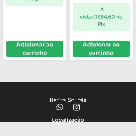
À
vista:
R$
64,60
no
Pix
Adicionar ao
Adicionar ao
carrinho
carrinho
Redes Sociais
Localização
Av Protasio Alves, 3664, Petrópolis,
Porto Alegre - RS