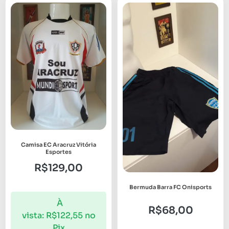
Camisa EC Aracruz Vitória
Esportes
R$
129,00
Bermuda Barra FC Onisports
À
R$
68,00
vista:
R$
122,55
no
Pix