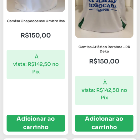
Camisa Chapecoense Umbro lisa
R$
150,00
Camisa Atlético Roraima – RR
Deka
À
R$
150,00
vista:
R$
142,50
no
Pix
À
vista:
R$
142,50
no
Pix
Adicionar ao
Adicionar ao
carrinho
carrinho