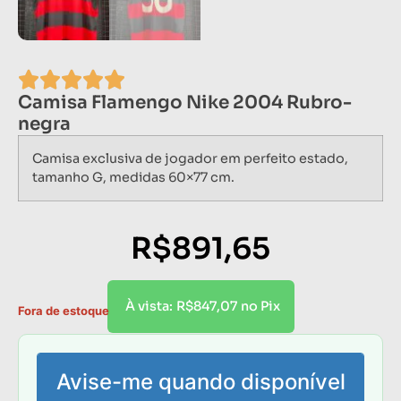
Camisa Flamengo Nike 2004 Rubro-
negra
Camisa exclusiva de jogador em perfeito estado,
tamanho G, medidas 60×77 cm.
R$
891,65
R$
847,07
À vista:
no Pix
Fora de estoque
Avise-me quando disponível