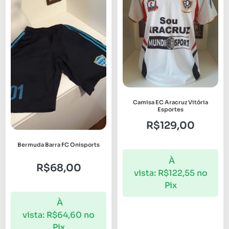
Camisa EC Aracruz Vitória
Esportes
R$
129,00
Bermuda Barra FC Onisports
À
R$
68,00
vista:
R$
122,55
no
Pix
À
vista:
R$
64,60
no
Pix