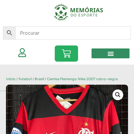
Início
/
Futebol
/
Brasil
/ Camisa Flamengo Nike 2007 rubro-negra