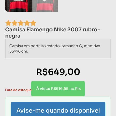
Camisa Flamengo Nike 2007 rubro-
negra
Camisa em perfeito estado, tamanho G, medidas
55×76 cm.
R$
649,00
R$
616,55
À vista:
no Pix
Fora de estoque
Avise-me quando disponível