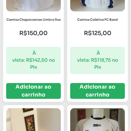
Camisa Chapecoense Umbro lisa
Camisa Colatina FC Band
R$
150,00
R$
125,00
À
À
vista:
R$
142,50
no
vista:
R$
118,75
no
Pix
Pix
Adicionar ao
Adicionar ao
carrinho
carrinho