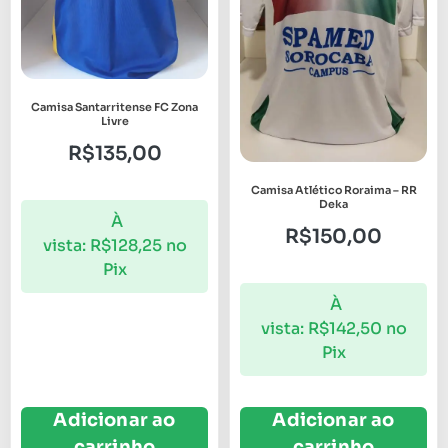
Camisa Santarritense FC Zona
Livre
R$
135,00
Camisa Atlético Roraima – RR
Deka
À
R$
150,00
vista:
R$
128,25
no
Pix
À
vista:
R$
142,50
no
Pix
Adicionar ao
Adicionar ao
carrinho
carrinho