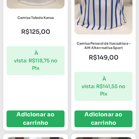
Camisa Toledo Kanxa
R$
125,00
Camisa Penarol de Itacoatiara –
AM Alterrnativa Sport
À
R$
149,00
vista:
R$
118,75
no
Pix
À
vista:
R$
141,55
no
Pix
Adicionar ao
Adicionar ao
carrinho
carrinho