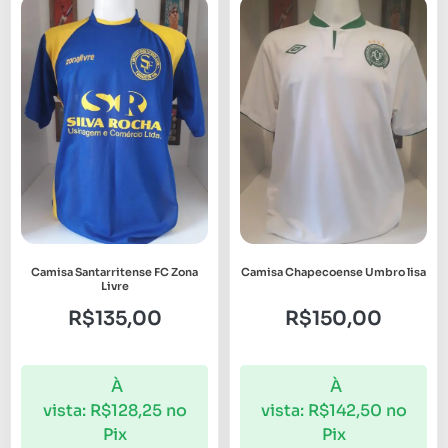
Camisa Santarritense FC Zona
Camisa Chapecoense Umbro lisa
Livre
R$
135,00
R$
150,00
À
À
vista:
R$
128,25
no
vista:
R$
142,50
no
Pix
Pix