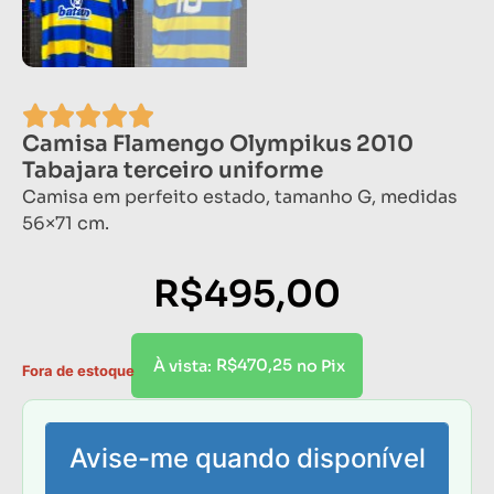
Camisa Flamengo Olympikus 2010
Tabajara terceiro uniforme
Camisa em perfeito estado, tamanho G, medidas
56×71 cm.
R$
495,00
R$
470,25
À vista:
no Pix
Fora de estoque
Avise-me quando disponível