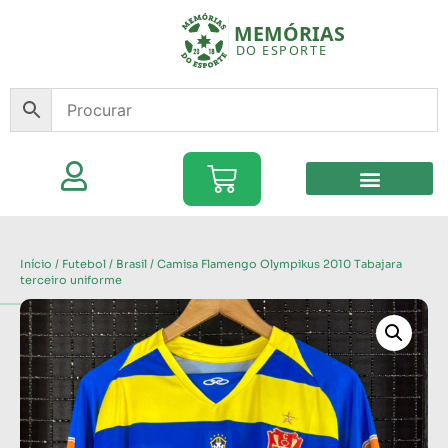
Início
/
Futebol
/
Brasil
/ Camisa Flamengo Olympikus 2010 Tabajara
terceiro uniforme