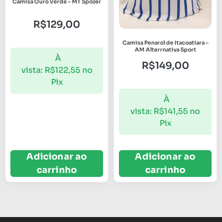
Camisa Ouro Verde – MT Spózer
R$
129,00
Camisa Penarol de Itacoatiara –
AM Alterrnativa Sport
À
R$
149,00
vista:
R$
122,55
no
Pix
À
vista:
R$
141,55
no
Pix
Adicionar ao
Adicionar ao
carrinho
carrinho