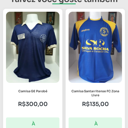
Camisa GE Parobé
Camisa Santarritense FC Zona
Livre
R$
300,00
R$
135,00
À
À