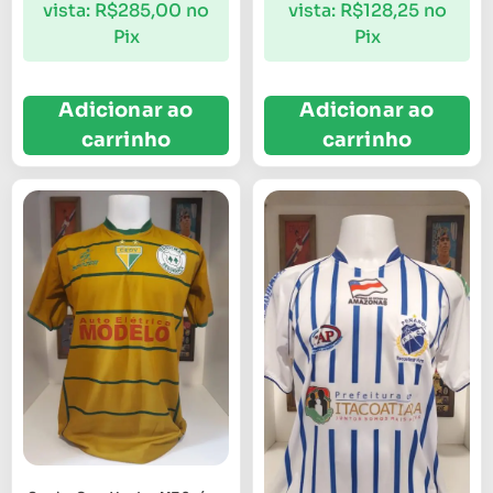
vista:
R$
285,00
no
vista:
R$
128,25
no
Pix
Pix
Adicionar ao
Adicionar ao
carrinho
carrinho