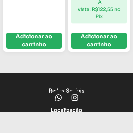
À
vista:
R$
122,55
no
Pix
Adicionar ao
Adicionar ao
carrinho
carrinho
Redes Sociais
Localização
Av Protasio Alves, 3664, Petrópolis,
Porto Alegre - RS