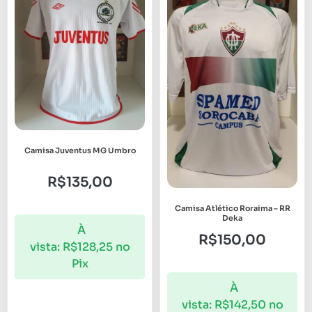
Camisa Juventus MG Umbro
R$
135,00
Camisa Atlético Roraima – RR
Deka
À
R$
150,00
vista:
R$
128,25
no
Pix
À
vista:
R$
142,50
no