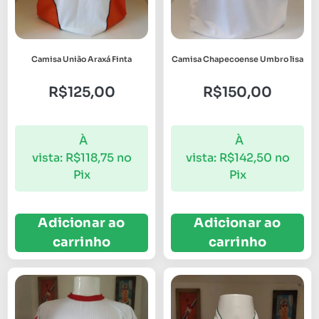
Camisa União Araxá Finta
Camisa Chapecoense Umbro lisa
R$
125,00
R$
150,00
À
À
vista:
R$
118,75
no
vista:
R$
142,50
no
Pix
Pix
Adicionar ao
Adicionar ao
carrinho
carrinho