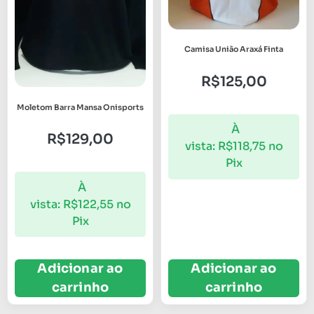
Camisa União Araxá Finta
R$
125,00
Moletom Barra Mansa Onisports
À
R$
129,00
vista:
R$
118,75
no
Pix
À
vista:
R$
122,55
no
Pix
Adicionar ao
Adicionar ao
carrinho
carrinho