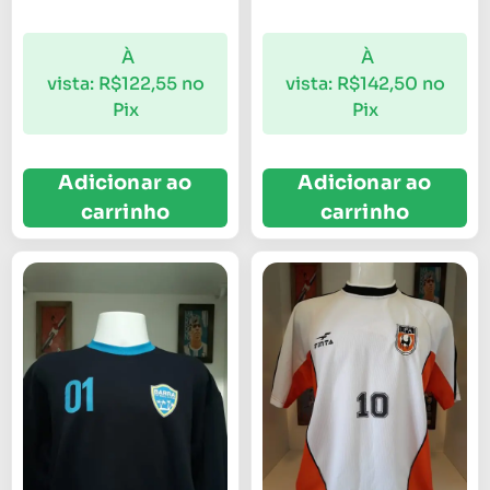
À
À
vista:
R$
122,55
no
vista:
R$
142,50
no
Pix
Pix
Adicionar ao
Adicionar ao
carrinho
carrinho