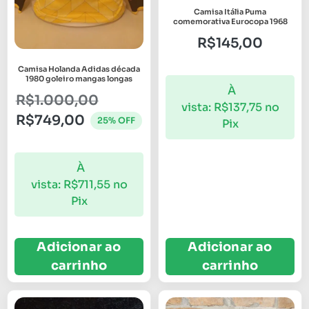
Camisa Itália Puma
comemorativa Eurocopa 1968
R$
145,00
Camisa Holanda Adidas década
1980 goleiro mangas longas
À
R$
1.000,00
vista:
R$
137,75
no
R$
749,00
25% OFF
Pix
À
vista:
R$
711,55
no
Pix
Adicionar ao
Adicionar ao
carrinho
carrinho