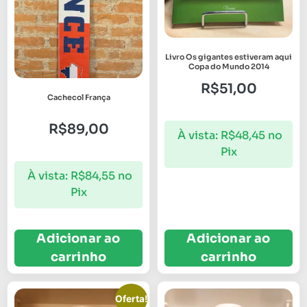
Livro Os gigantes estiveram aqui
Copa do Mundo 2014
R$
51,00
Cachecol França
R$
89,00
À vista:
R$
48,45
no
Pix
À vista:
R$
84,55
no
Pix
Adicionar ao
Adicionar ao
carrinho
carrinho
Oferta!