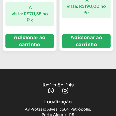
À
vista:
R$
190,00
no
À
Pix
vista:
R$
711,55
no
Pix
Adicionar ao
Adicionar ao
carrinho
carrinho
Redes Sociais
Localização
Av Protasio Alves, 3664, Petrópolis,
Porto Alegre - RS