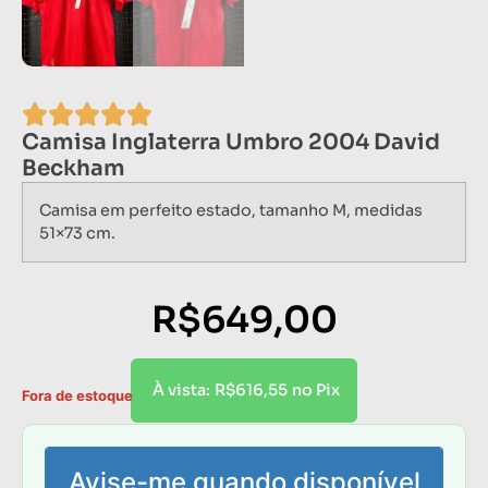
Camisa Inglaterra Umbro 2004 David
Beckham
Camisa em perfeito estado, tamanho M, medidas
51×73 cm.
R$
649,00
R$
616,55
À vista:
no Pix
Fora de estoque
Avise-me quando disponível