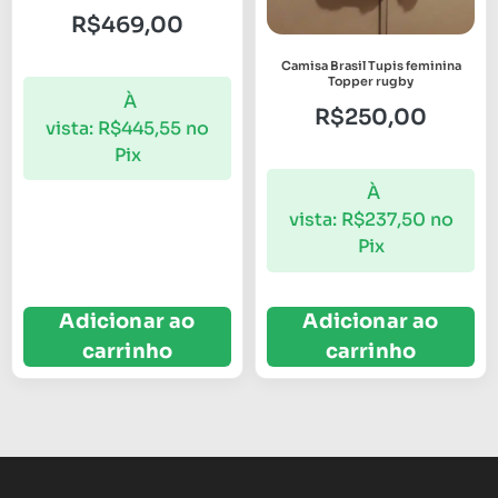
R$
469,00
Camisa Brasil Tupis feminina
Topper rugby
À
R$
250,00
vista:
R$
445,55
no
Pix
À
vista:
R$
237,50
no
Pix
Adicionar ao
Adicionar ao
carrinho
carrinho