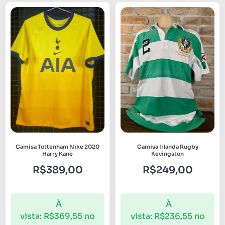
Camisa Tottenham Nike 2020
Camisa Irlanda Rugby
Harry Kane
Kevingston
R$
389,00
R$
249,00
À
À
vista:
R$
369,55
no
vista:
R$
236,55
no